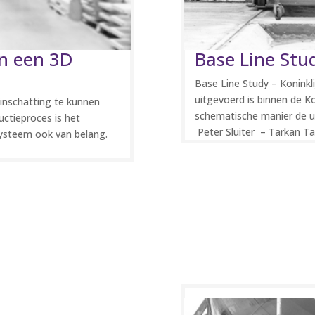
an een 3D
Base Line Stu
Base Line Study – Koninkl
uitgevoerd is binnen de Ko
inschatting te kunnen
schematische manier de ui
uctieproces is het
Peter Sluiter – Tarkan Tan
ysteem ook van belang.