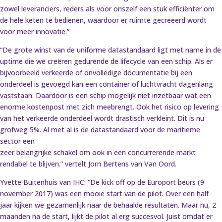
zowel leveranciers, reders als voor onszelf een stuk efficiënter om
de hele keten te bedienen, waardoor er ruimte gecreëerd wordt
voor meer innovatie.”
“De grote winst van de uniforme datastandaard ligt met name in de
uptime die we creëren gedurende de lifecycle van een schip. Als er
bijvoorbeeld verkeerde of onvolledige documentatie bij een
onderdeel is gevoegd kan een container of luchtvracht dagenlang
vaststaan. Daardoor is een schip mogelijk niet inzetbaar wat een
enorme kostenpost met zich meebrengt. Ook het risico op levering
van het verkeerde onderdeel wordt drastisch verkleint. Dit is nu
grofweg 5%. Al met al is de datastandaard voor de maritieme
sector een
zeer belangrijke schakel om ook in een concurrerende markt
rendabel te blijven.” vertelt Jorn Bertens van Van Oord.
Yvette Buitenhuis van IHC: “De kick off op de Europort beurs (9
november 2017) was een mooie start van de pilot. Over een half
jaar kijken we gezamenlijk naar de behaalde resultaten. Maar nu, 2
maanden na de start, lijkt de pilot al erg succesvol. Juist omdat er